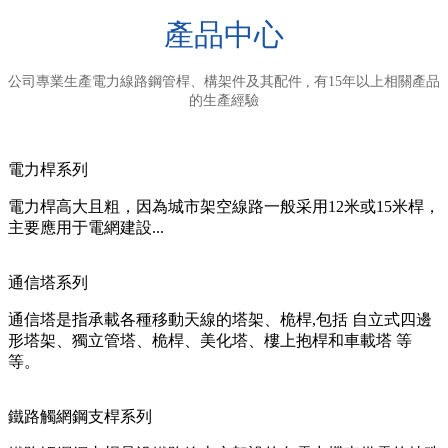
產品中心
公司專業生產電力線路鋼管桿、構架件及其配件 , 有15年以上相關產品
的生產經驗
電力桿系列
電力桿高大且粗，因為城市架空線路一般采用12米或15米桿，
主要應用于電網建設...
通信塔系列
通信塔是指承載各種移動天線的塔架、桅桿,包括 自立式四邊
形塔架、獨立管塔、桅桿、美化塔、樓上抱桿和車載塔 等
等。
鐵路觸網鋼支桿系列