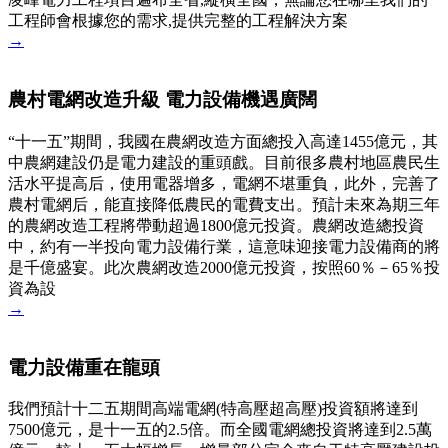
工程師會根據您的需求,提供完整的工程解決方案
→
農村電網改造升級 電力設備機遇廣闊
“十一五”期間，我國在農網改造方面總投入高達1455億元，其
中農網建設仍是電力建設的重頭戲。目前很多農村地區農民生
活水平提高后，使用電器增多，電網不堪重負，此外，完善了
農村電網后，能直接降低農民的電費支出。預計未來為期三年
的農網改造工程將帶動超過1800億元投資。農網改造總投資
中，約有一半投向電力設備行業，這意味迎接電力設備商的將
是千億盛宴。此次農網改造2000億元投資，按照60％－65％投
資為設
→
電力設備重在龍頭
我們預計十二五期間高端電網(特高壓超高壓)投資額將達到
7500億元，是十一五的2.5倍。而全國電網總投資將達到2.5萬