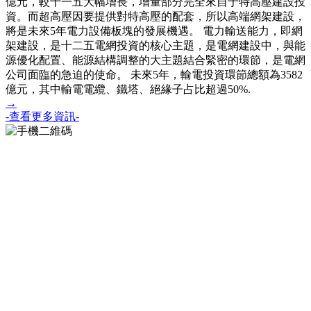
億元，較十一五大幅增長，增量部分完全來自于特高壓建設投
資。而超高壓因要提供對特高壓的配套，所以高端網架建設，
將是未來5年電力設備板塊的發展機遇。 電力輸送能力，即網
架建設，是十二五電網投資的核心主題，是電網建設中，與能
源優化配置、能源結構調整的大主題結合緊密的環節，是電網
公司面臨的急迫的使命。 未來5年，輸電投資環節總額為3582
億元，其中輸電電纜、鐵塔、絕緣子占比超過50%.
→
-查看更多資訊-
掃一掃手機預覽網站
聯系我們
地址：江蘇省常州市武進區橫山橋鎮奚巷工業集中區
電話：0519-88618608
傳真：0519-88611988