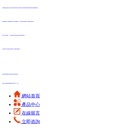
鐵路觸網鋼支桿系列
風力發電桿系列
標志桿系列
路燈系列
新聞資訊
公司新聞
行業
動態
網站首頁
產品中心
在線留言
立即咨詢