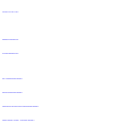
榮譽資質
生產設備
工程業績
聯系我們
產品中心
電力桿系列
通信塔系列
鐵路觸網鋼支桿系列
風力發電桿系列