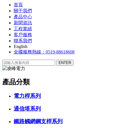
首頁
關于我們
產品中心
新聞資訊
工程業績
客戶服務
聯系我們
English
全國服務熱線：0519-88618608
產品分類
電力桿系列
通信塔系列
鐵路觸網鋼支桿系列