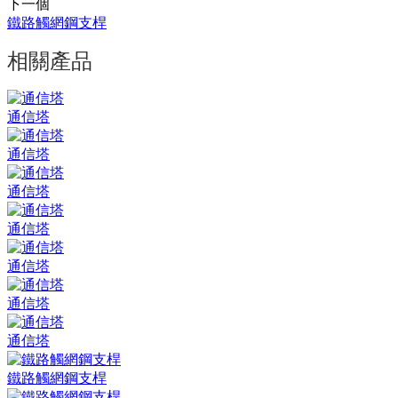
下一個
鐵路觸網鋼支桿
相關產品
通信塔
通信塔
通信塔
通信塔
通信塔
通信塔
通信塔
鐵路觸網鋼支桿