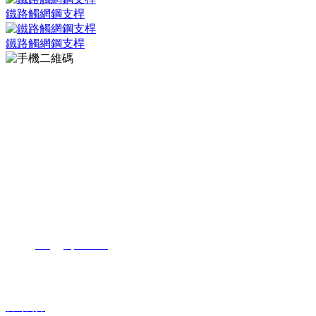
鐵路觸網鋼支桿
鐵路觸網鋼支桿
掃一掃手機預覽網站
聯系我們
地址：江蘇省常州市武進區橫山橋鎮奚巷工業集中區
電話：0519-88618608
傳真：0519-88611988
郵箱：
Yang@lfpole.com
關于我們
公司簡介